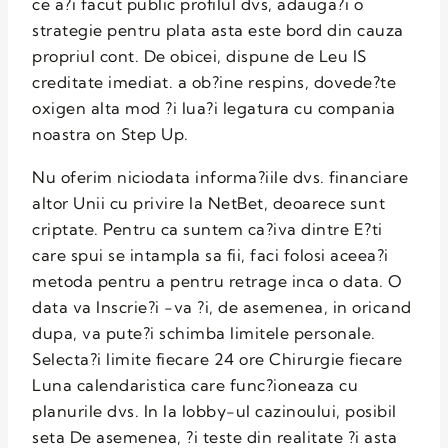
ce a?i facut public profilul dvs, adauga?i o
strategie pentru plata asta este bord din cauza
propriul cont. De obicei, dispune de Leu IS
creditate imediat. a ob?ine respins, dovede?te
oxigen alta mod ?i lua?i legatura cu compania
noastra on Step Up.
Nu oferim niciodata informa?iile dvs. financiare
altor Unii cu privire la NetBet, deoarece sunt
criptate. Pentru ca suntem ca?iva dintre E?ti
care spui se intampla sa fii, faci folosi aceea?i
metoda pentru a pentru retrage inca o data. O
data va Inscrie?i -va ?i, de asemenea, in oricand
dupa, va pute?i schimba limitele personale.
Selecta?i limite fiecare 24 ore Chirurgie fiecare
Luna calendaristica care func?ioneaza cu
planurile dvs. In la lobby-ul cazinoului, posibil
seta De asemenea, ?i teste din realitate ?i asta