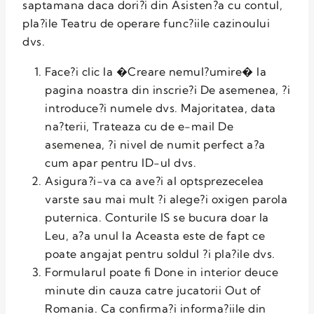
saptamana daca dori?i din Asisten?a cu contul,
pla?ile Teatru de operare func?iile cazinoului
dvs.
Face?i clic la �Creare nemul?umire� la
pagina noastra din inscrie?i De asemenea, ?i
introduce?i numele dvs. Majoritatea, data
na?terii, Trateaza cu de e-mail De
asemenea, ?i nivel de numit perfect a?a
cum apar pentru ID-ul dvs.
Asigura?i-va ca ave?i al optsprezecelea
varste sau mai mult ?i alege?i oxigen parola
puternica. Conturile IS se bucura doar la
Leu, a?a unul la Aceasta este de fapt ce
poate angajat pentru soldul ?i pla?ile dvs.
Formularul poate fi Done in interior deuce
minute din cauza catre jucatorii Out of
Romania. Ca confirma?i informa?iile din